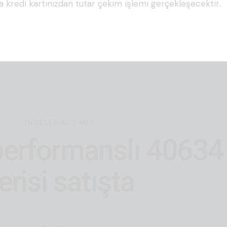
 kredi kartınızdan tutar çekim işlemi gerçekleşecektir.
İNCELEDINIZ MI?
performanslı 40634
erisi satışta