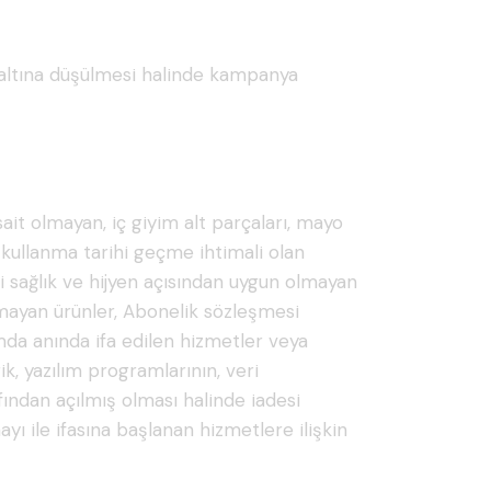
 altına düşülmesi halinde kampanya
sait olmayan, iç giyim alt parçaları, mayo
n kullanma tarihi geçme ihtimali olan
si sağlık ve hijyen açısından uygun olmayan
lmayan ürünler, Abonelik sözleşmesi
amda anında ifa edilen hizmetler veya
rik, yazılım programlarının, veri
fından açılmış olması halinde iadesi
 ile ifasına başlanan hizmetlere ilişkin