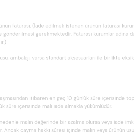
 ürünün faturası, (İade edilmek istenen ürünün faturası ku
kte gönderilmesi gerekmektedir. Faturası kurumlar adına 
r.)
usu, ambalajı, varsa standart aksesuarları ile birlikte eksi
ulaşmasından itibaren en geç 10 günlük süre içerisinde top
ük süre içerisinde malı iade almakla yükümlüdür.
 nedenle malın değerinde bir azalma olursa veya iade imkâ
r. Ancak cayma hakkı süresi içinde malın veya ürünün usu