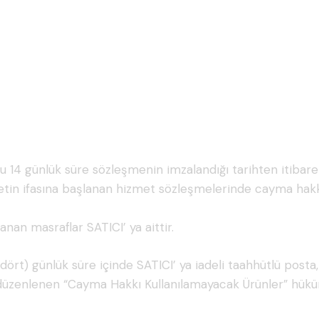
e, bu 14 günlük süre sözleşmenin imzalandığı tarihten itiba
etin ifasına başlanan hizmet sözleşmelerinde cayma hakk
nan masraflar SATICI’ ya aittir.
dört) günlük süre içinde SATICI’ ya iadeli taahhütlü posta,
üzenlenen “Cayma Hakkı Kullanılamayacak Ürünler” hükü