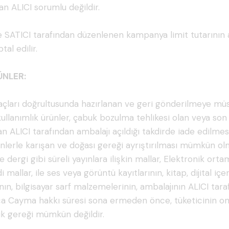
n ALICI sorumlu değildir.
e SATICI tarafından düzenlenen kampanya limit tutarının
al edilir.
ÜNLER:
htiyaçları doğrultusunda hazırlanan ve geri gönderilmeye mü
 kullanımlık ürünler, çabuk bozulma tehlikesi olan veya so
an ALICI tarafından ambalajı açıldığı takdirde iade edilme
ünlerle karışan ve doğası gereği ayrıştırılması mümkün o
dergi gibi süreli yayınlara ilişkin mallar, Elektronik ort
allar, ile ses veya görüntü kayıtlarının, kitap, dijital içe
n, bilgisayar sarf malzemelerinin, ambalajının ALICI tara
a Cayma hakkı süresi sona ermeden önce, tüketicinin onayı
ik gereği mümkün değildir.