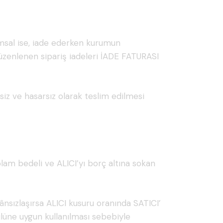
rumsal ise, iade ederken kurumun
düzenlenen sipariş iadeleri İADE FATURASI
ksiz ve hasarsız olarak teslim edilmesi
lam bedeli ve ALICI’yı borç altına sokan
nsızlaşırsa ALICI kusuru oranında SATICI’
lüne uygun kullanılması sebebiyle