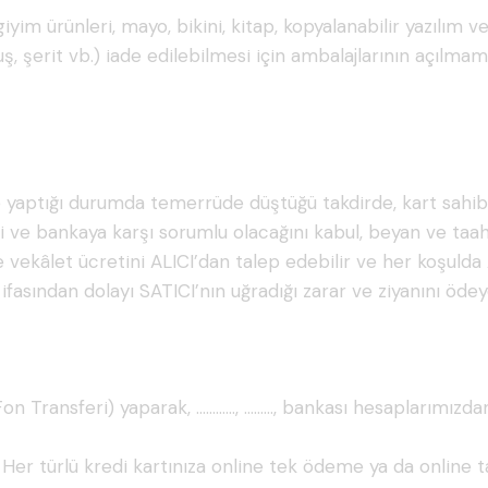
 giyim ürünleri, mayo, bikini, kitap, kopyalanabilir yazılı
rtuş, şerit vb.) iade edilebilmesi için ambalajlarının açı
e yaptığı durumda temerrüde düştüğü takdirde, kart sahibi
 ve bankaya karşı sorumlu olacağını kabul, beyan ve taah
ve vekâlet ücretini ALICI’dan talep edebilir ve her koşul
ifasından dolayı SATICI’nın uğradığı zarar ve ziyanını öde
on Transferi) yaparak, …………, ………, bankası hesaplarımızdan 
, Her türlü kredi kartınıza online tek ödeme ya da online t