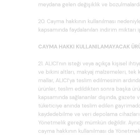
meydana gelen değişiklik ve bozulmalarda
20. Cayma hakkının kullanılması nedeniyl
kapsamında faydalanılan indirim miktarı ipt
CAYMA HAKKI KULLANILAMAYACAK ÜR
21. ALICI’nın isteği veya açıkça kişisel i
ve bikini altları, makyaj malzemeleri, tek
mallar, ALICI’ya teslim edilmesinin ardınd
ürünler, teslim edildikten sonra başka ür
kapsamında sağlananlar dışında, gazete ve 
tüketiciye anında teslim edilen gayrimaddi m
kaydedebilme ve veri depolama cihazlarını
Yönetmelik gereği mümkün değildir. Ayrıc
cayma hakkının kullanılması da Yönetmel