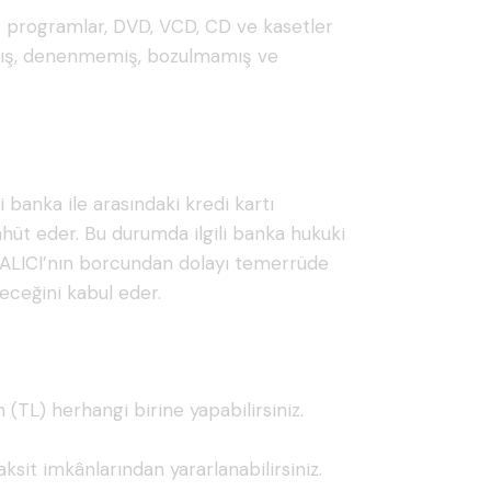
m ve programlar, DVD, VCD, CD ve kasetler
lmamış, denenmemiş, bozulmamış ve
 banka ile arasındaki kredi kartı
hüt eder. Bu durumda ilgili banka hukuki
da ALICI’nın borcundan dolayı temerrüde
yeceğini kabul eder.
(TL) herhangi birine yapabilirsiniz.
aksit imkânlarından yararlanabilirsiniz.