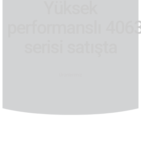
Yüksek
performanslı 406
serisi satışta
Ürünlerimiz