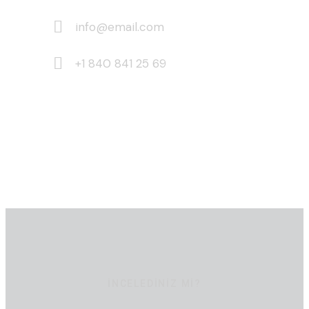
info@email.com
+1 840 841 25 69
İNCELEDINIZ MI?