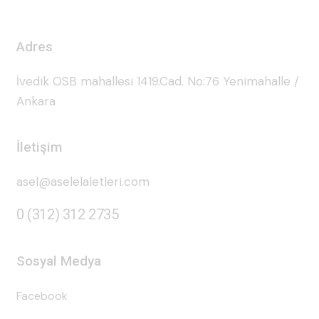
Adres
İvedik OSB mahallesi 1419.Cad. No:76 Yenimahalle /
Ankara
İletişim
asel@aselelaletleri.com
0 (312) 312 2735
Sosyal Medya
Facebook